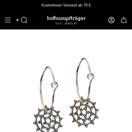
Zum
Kostenloser Versand ab 79 €
Inhalt
springen
SUCHE
KONTO