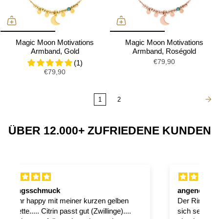
Magic Moon Motivations
Magic Moon Motivations
Armband, Gold
Armband, Roségold
€79,90
(1)
€79,90
1
2
ÜBER 12.000+ ZUFRIEDENE KUNDEN
angenehmer Reisebegleiter 🌈✨
Der Ring ist hochwertig verarbeitet und trägt
sich sehr angenehm. Er ist schon jetzt mein