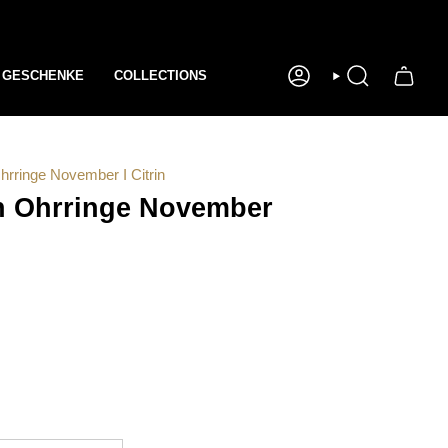
GESCHENKE
COLLECTIONS
KONTO
SUCHE
hrringe November I Citrin
n Ohrringe November