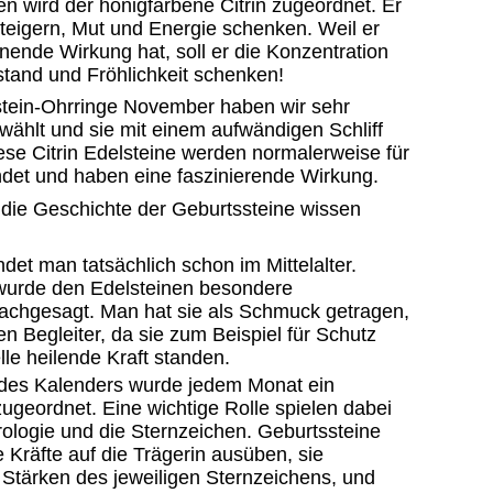
wird der honigfarbene Citrin zugeordnet. Er
t steigern, Mut und Energie schenken. Weil er
ende Wirkung hat, soll er die Konzentration
stand und Fröhlichkeit schenken!
stein-Ohrringe November haben wir sehr
ewählt und sie mit einem aufwändigen Schliff
ese Citrin Edelsteine werden normalerweise für
det und haben eine faszinierende Wirkung.
die Geschichte der Geburtssteine wissen
ndet man tatsächlich schon im Mittelalter.
wurde den Edelsteinen besondere
achgesagt. Man hat sie als Schmuck getragen,
en Begleiter, da sie zum Beispiel für Schutz
lle heilende Kraft standen.
 des Kalenders wurde jedem Monat ein
zugeordnet. Eine wichtige Rolle spielen dabei
trologie und die Sternzeichen. Geburtssteine
 Kräfte auf die Trägerin ausüben, sie
 Stärken des jeweiligen Sternzeichens, und