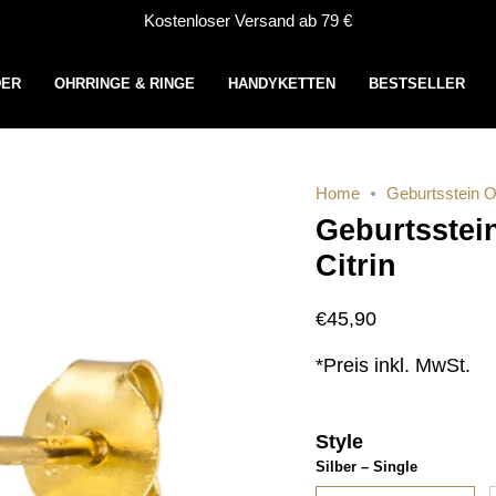
Kostenloser Versand ab 79 €
DER
OHRRINGE & RINGE
HANDYKETTEN
BESTSELLER
Home
Geburtsstein O
Geburtsstei
Citrin
€45,90
*Preis inkl. MwSt.
Style
Silber – Single