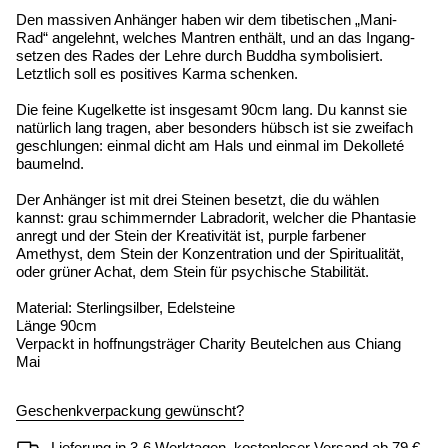
Den massiven Anhänger haben wir dem tibetischen „Mani-
Rad“ angelehnt, welches Mantren enthält, und an das Ingang-
setzen des Rades der Lehre durch Buddha symbolisiert.
Letztlich soll es positives Karma schenken.
Die feine Kugelkette ist insgesamt 90cm lang. Du kannst sie
natürlich lang tragen, aber besonders hübsch ist sie zweifach
geschlungen: einmal dicht am Hals und einmal im Dekolleté
baumelnd.
Der Anhänger ist mit drei Steinen besetzt, die du wählen
kannst: grau schimmernder Labradorit, welcher die Phantasie
anregt und der Stein der Kreativität ist, purple farbener
Amethyst, dem Stein der Konzentration und der Spiritualität,
oder grüner Achat, dem Stein für psychische Stabilität.
Material: Sterlingsilber, Edelsteine
Länge 90cm
Verpackt in hoffnungsträger Charity Beutelchen aus Chiang
Mai
Geschenkverpackung gewünscht?
Lieferung in 3-6 Werktagen, kostenloser Versand ab 79 €.