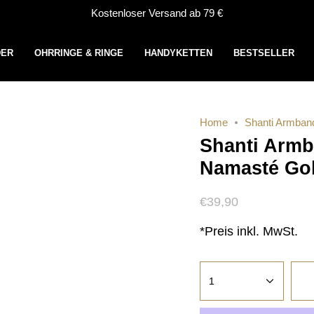
Kostenloser Versand ab 79 €
DER
OHRRINGE & RINGE
HANDYKETTEN
BESTSELLER
Home
Shanti Armband
Shanti Armb
Namasté Gol
€39,90
*Preis inkl. MwSt.
1