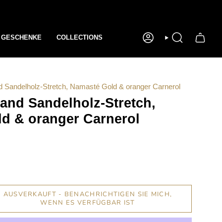
GESCHENKE
COLLECTIONS
KONTO
SUCHE
 Sandelholz-Stretch, Namasté Gold & oranger Carnerol
and Sandelholz-Stretch,
d & oranger Carnerol
AUSVERKAUFT - BENACHRICHTIGEN SIE MICH,
WENN ES VERFÜGBAR IST