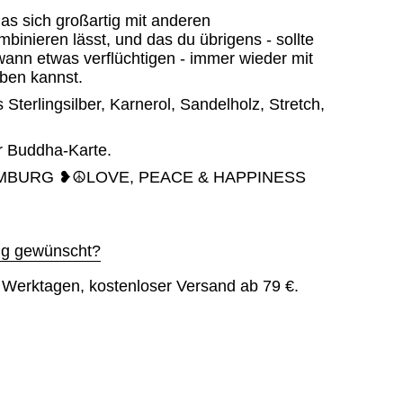
das sich großartig mit anderen
inieren lässt, und das du übrigens - sollte
wann etwas verflüchtigen - immer wieder mit
iben kannst.
 Sterlingsilber, Karnerol, Sandelholz, Stretch,
r Buddha-Karte.
MBURG ❥☮LOVE, PEACE & HAPPINESS
g gewünscht?
6 Werktagen, kostenloser Versand ab 79 €.