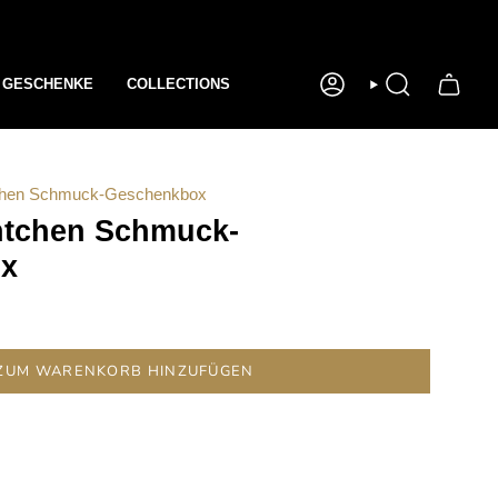
GESCHENKE
COLLECTIONS
KONTO
SUCHE
chen Schmuck-Geschenkbox
htchen Schmuck-
x
ZUM WARENKORB HINZUFÜGEN