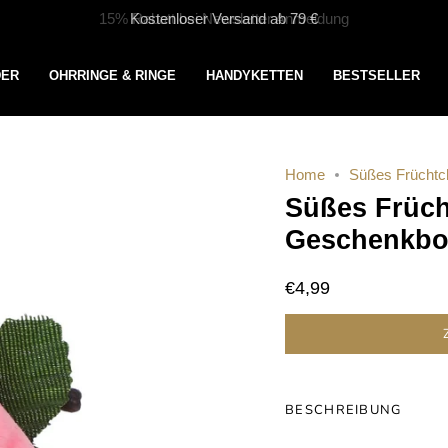
Kostenloser Versand ab 79 €
DER
OHRRINGE & RINGE
HANDYKETTEN
BESTSELLER
Home
Süßes Frücht
Süßes Früc
Geschenkbo
€4,99
BESCHREIBUNG