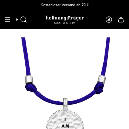
Zum
Kostenloser Versand ab 79 €
Inhalt
springen
SUCHE
KONTO