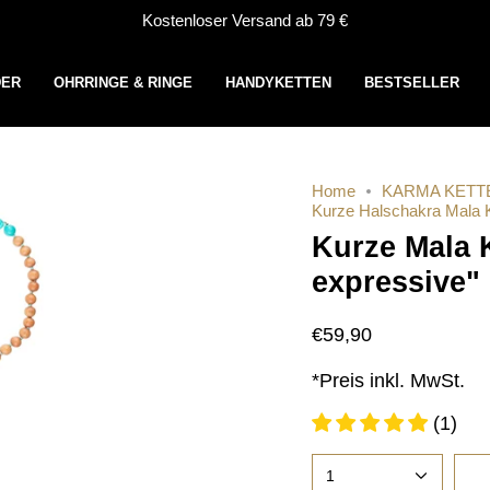
Kostenloser Versand ab 79 €
DER
OHRRINGE & RINGE
HANDYKETTEN
BESTSELLER
Home
KARMA KETT
Kurze Halschakra Mala K
Kurze Mala 
expressive"
€59,90
*Preis inkl. MwSt.
(1)
1