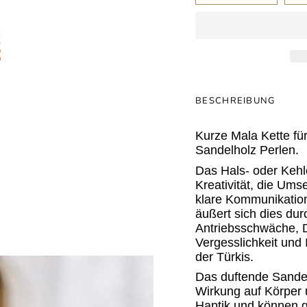
BESCHREIBUNG
Kurze Mala Kette fü
Sandelholz Perlen.
Das Hals- oder Kehl
Kreativität, die Ums
klare Kommunikation,
äußert sich dies du
Antriebsschwäche, D
Vergesslichkeit und 
der Türkis.
Das duftende Sandel
Wirkung auf Körper 
Haptik und können g