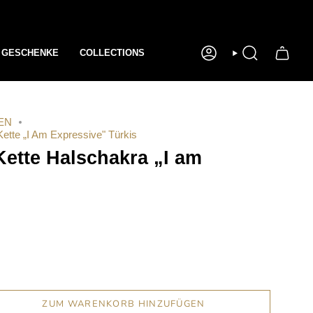
GESCHENKE
COLLECTIONS
KONTO
SUCHE
EN
ette „I Am Expressive" Türkis
Kette Halschakra „I am
ZUM WARENKORB HINZUFÜGEN