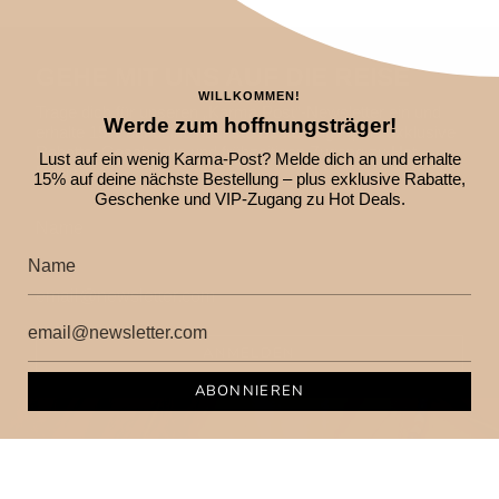
GEHE MIT UNS AUF DIE REISE
WILLKOMMEN!
Trage dich für unseren „Karma Post“-Newsletter ein und
Werde zum hoffnungsträger!
erhalte 15% auf deine nächste Bestellung – plus exklusive
Rabatte, Geschenke und frühzeitigen Zugang zu Hot
Lust auf ein wenig Karma-Post? Melde dich an und erhalte
Deals.
15% auf deine nächste Bestellung – plus exklusive Rabatte,
Geschenke und VIP-Zugang zu Hot Deals.
ANMELDEN
ABONNIEREN