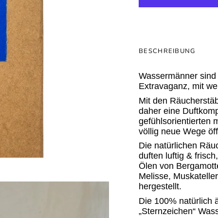
BESCHREIBUNG
Wassermänner sind v
Extravaganz, mit wen
Mit den Räucherstä
daher eine Duftkompo
gefühlsorientierten
völlig neue Wege öff
Die natürlichen Rä
duften luftig & fris
Ölen von Bergamotte
Melisse, Muskatelle
hergestellt.
Die 100% natürlich 
„Sternzeichen“ Wass