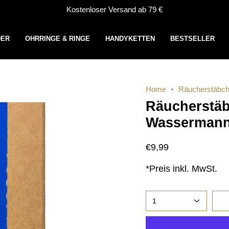
Kostenloser Versand ab 79 €
DER
OHRRINGE & RINGE
HANDYKETTEN
BESTSELLER
Home
Räucherstäbch
Räucherstäb
Wasserman
€9,99
*Preis inkl. MwSt.
1